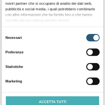
Reading
nostri partner che si occupano di analisi dei dati web,
pubblicità e social media, i quali potrebbero combinarle
con altre informazioni che ha fornito loro o che hanno
raccolto dal suo utilizzo dei loro servizi.
CHI SIAMO
Selezione
Trevisan & Cuonzo
è uno dei principali studi legali
Necessari
del
italiani. Fondato nel 1993, ha tra i suoi clienti molte tra
consenso
le società più innovative e tecnologicamente
Preferenze
avanzate del mondo.
PER SAPERNE DI PIÙ...
Statistiche
STAY CONNECTED
Marketing
Aggiungi questo blog ai tuoi aggiornamenti o iscriviti
via email usando il modulo sotto
ACCETTA TUTTI