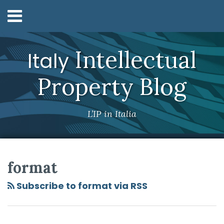
Skip
Menu
to
content
Home
Search
Chi
Intellectual
Italy
Siamo
Contatti
Property Blog
L’IP in Italia
RSS
Twitter
LinkedIn
Your website url
Argomenti
Archivio
Tutela
di
format
marchio
per
Subscribe to format via RSS
il
format