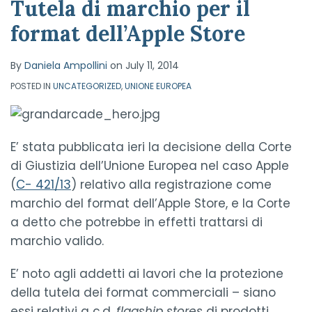
dell’Apple
Tutela di marchio per il
Store
format dell’Apple Store
By
Daniela Ampollini
on
July 11, 2014
POSTED IN
UNCATEGORIZED
,
UNIONE EUROPEA
E’ stata pubblicata ieri la decisione della Corte
di Giustizia dell’Unione Europea nel caso Apple
(
C- 421/13
) relativo alla registrazione come
marchio del format dell’Apple Store, e la Corte
a detto che potrebbe in effetti trattarsi di
marchio valido.
E’ noto agli addetti ai lavori che la protezione
della tutela dei format commerciali – siano
essi relativi a c.d.
flagship stores
di prodotti