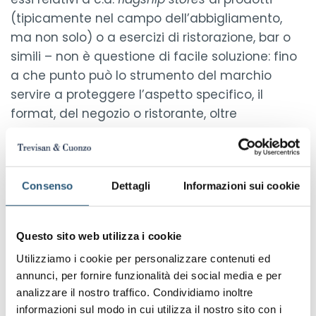
(tipicamente nel campo dell’abbigliamento,
ma non solo) o a esercizi di ristorazione, bar o
simili – non è questione di facile soluzione: fino
a che punto può lo strumento del marchio
servire a proteggere l’aspetto specifico, il
format, del negozio o ristorante, oltre
ovviamente all’insegna ed al marchio
propriamente detto utilizzato all’interno dello
stesso? Possono servire altre forme di tutela,
Consenso
Dettagli
Informazioni sui cookie
quali ad esempio il design registrato o il diritto
d’autore? Secondo la Corte di Giustizia, è
chiaramente ipotizzabile una registrazione di
Questo sito web utilizza i cookie
marchio che riguardi
“l’allestimento di uno
Utilizziamo i cookie per personalizzare contenuti ed
spazio vendita”
.
annunci, per fornire funzionalità dei social media e per
analizzare il nostro traffico. Condividiamo inoltre
Continue
informazioni sul modo in cui utilizza il nostro sito con i